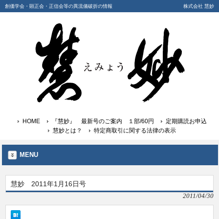
創価学会・顕正会・正信会等の異流儀破折の情報
株式会社 慧妙
HOME
『慧妙』 最新号のご案内 １部/60円
定期購読お申込
慧妙とは？
特定商取引に関する法律の表示
MENU
慧妙 2011年1月16日号
2011/04/30