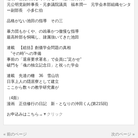
元公明党副幹事長・元参議院議員 福本潤一 元学会本部組織センタ
ー副部長 小多仁伯
品格がない池田の指導 その三
暴力団もかくや、の凶暴かつ傲慢な指導
最高幹部を恫喝し、隷属強いてきた池田
連載 【総括】創価学会問題の真相
”その時”への準備
事前の「退座要求署名」で会員に”足かせ”
破門を「魂の独立記念日」と祝った学会
連載 先達の轍 36 雪山坊
日享上人の隠居寮として建立
ここから数々の教学研究書が
（4面）
漫画 正信修行の日記 新・となりの沖田くん(第215回)
お申込みはこちら→
▼クリック
« 前のページ
次のページ »