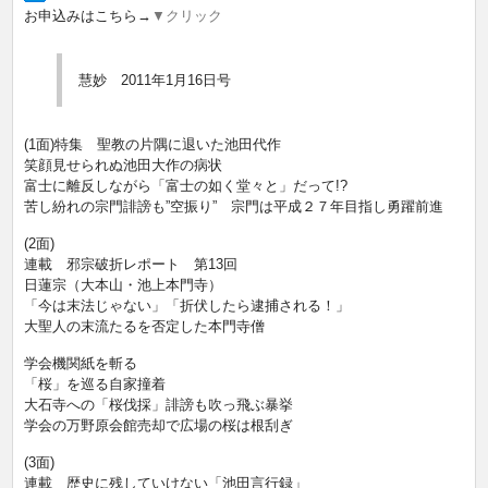
お申込みはこちら→
▼クリック
慧妙 2011年1月16日号
(1面)特集 聖教の片隅に退いた池田代作
笑顔見せられぬ池田大作の病状
富士に離反しながら「富士の如く堂々と」だって!?
苦し紛れの宗門誹謗も”空振り” 宗門は平成２７年目指し勇躍前進
(2面)
連載 邪宗破折レポート 第13回
日蓮宗（大本山・池上本門寺）
「今は末法じゃない」「折伏したら逮捕される！」
大聖人の末流たるを否定した本門寺僧
学会機関紙を斬る
「桜」を巡る自家撞着
大石寺への「桜伐採」誹謗も吹っ飛ぶ暴挙
学会の万野原会館売却で広場の桜は根刮ぎ
(3面)
連載 歴史に残していけない「池田言行録」