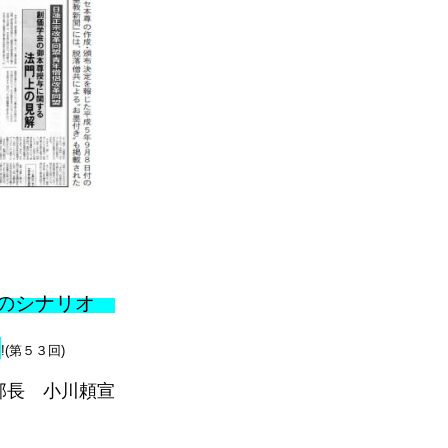
覇のシナリオ
!
!(第５３回)
部長 小川頼宣