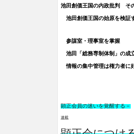
池田創価王国の内政批判 そ
池田創価王国の始原を検証
参謀室・理事室を掌握
池田「総務専制体制」の成
情報の集中管理は権力者に
顕正会員の迷いを覚醒する－
連載
顕正会につけ