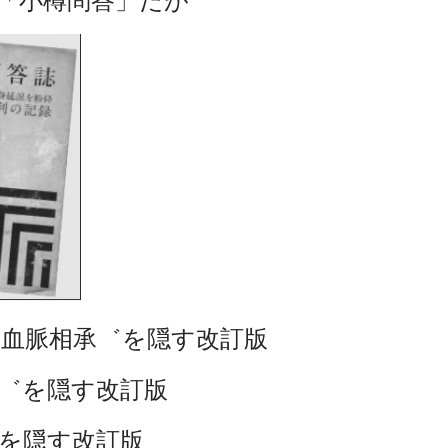
答」だが
・血脈相承゛を隠す改訂版
゛を隠す改訂版
を隠す改訂版