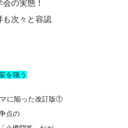
学会の実態！
拝も
次々と容認
妄を嗤う
マに陥った改訂版①
争点の