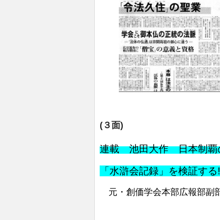
(３面)
連載 池田大作 日本制
「水滸会記録」を検証する
元・創価学会本部広報部副