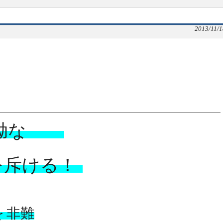
2013/11/1
執拗な
を
斥ける！
を
非難