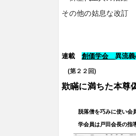
その他の姑息な改訂
連載
創価学会
異流義
(第２２回)
欺瞞に満ちた本尊
脱落僧を巧みに使い会員
学会員は戸田会長の指導