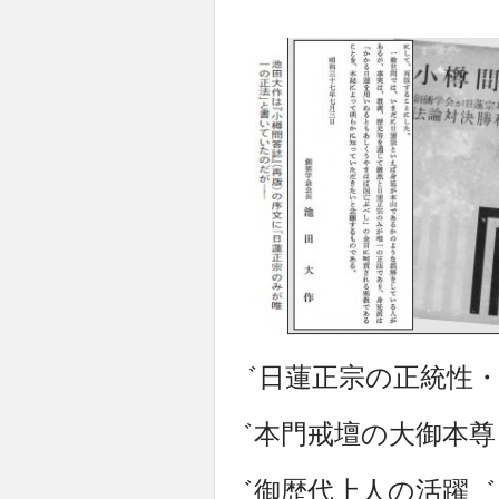
「小樽問
゛日蓮正宗の正統性
゛本門戒壇の大御本尊
゛御歴代上人の活躍゛