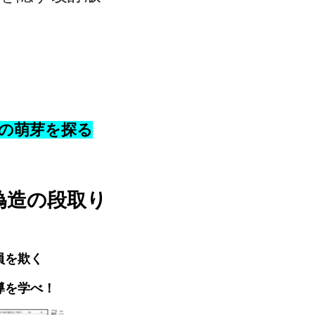
の萌芽を探る
偽造の段取り
を欺く
を学べ！