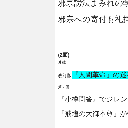
邪宗謗法まみれの
邪宗への寄付も礼
(2面)
連載
『人間革命』の迷
改訂版
第７回
『小樽問答』でジレン
「戒壇の大御本尊」が