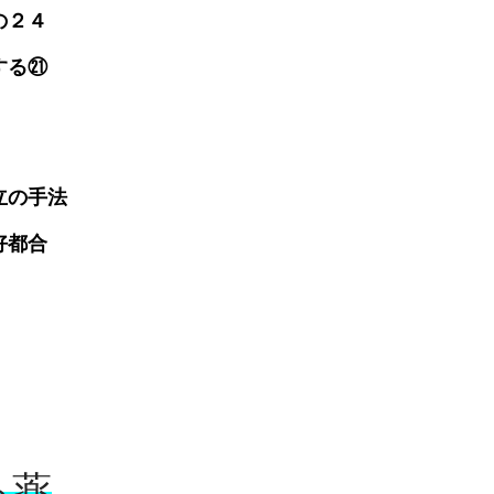
の２４
する㉑
立の手法
好都合
る薬