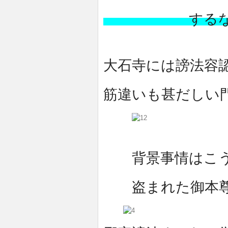
するな
大石寺には謗法容
筋違いも甚だしい
背景事情はこ
盗まれた御本