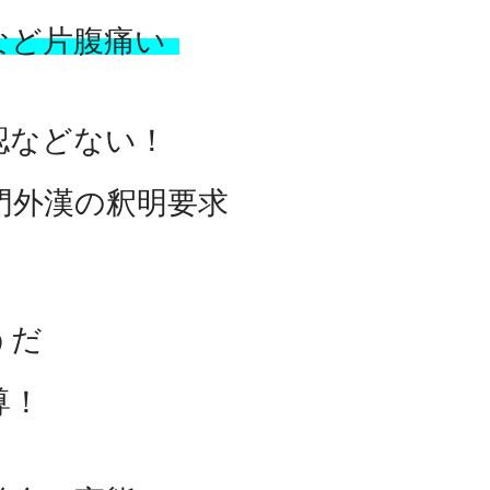
ど
片腹痛い
認などない！
門外漢の釈明要求
うだ
尊！