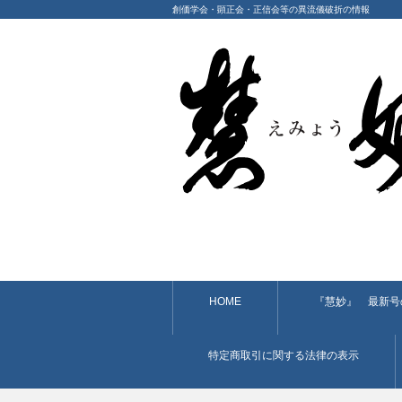
創価学会・顕正会・正信会等の異流儀破折の情報
HOME
『慧妙』 最新号
特定商取引に関する法律の表示