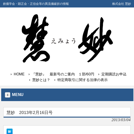
創価学会・顕正会・正信会等の異流儀破折の情報
株式会社 慧妙
HOME
『慧妙』 最新号のご案内 １部/60円
定期購読お申込
慧妙とは？
特定商取引に関する法律の表示
MENU
慧妙 2013年2月16日号
2013/03/04