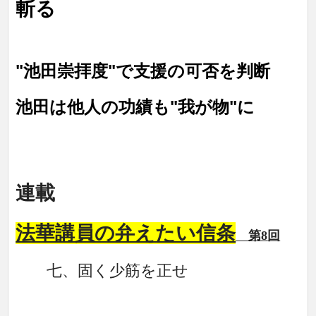
斬る
"池田崇拝度"で支援の可否を判断
池田は他人の功績も"我が物"に
連載
法華講員の弁えたい信条
第8
回
七、固く少筋を正せ