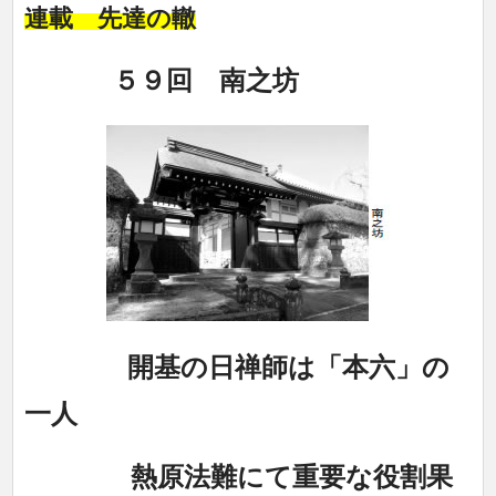
連載 先達の轍
５９回 南之坊
開基の日禅師は「本六」の
一人
熱原法難にて重要な役割果