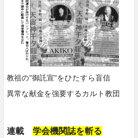
教祖の"御託宣"をひたすら盲信
異常な献金を強要するカルト教団
連載
学会機関誌を斬る