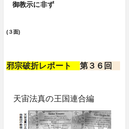
御教示に非ず
(３面)
邪宗破折レポート
第３６回
天宙法真の王国連合編