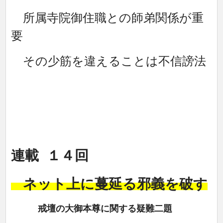
所属寺院御住職との師弟関係が重
要
その少筋を違えることは不信謗法
連載 １４回
ネット上に蔓延る邪義を破す
戒壇の大御本尊に関する疑難二題