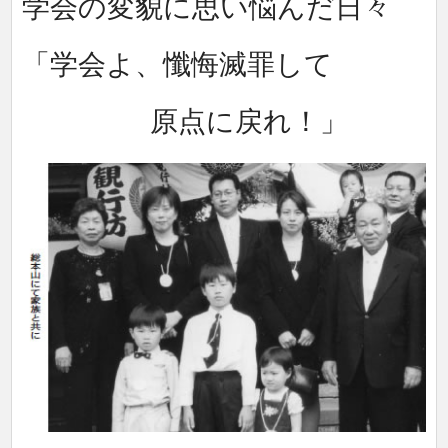
学会の変貌に思い悩んだ日々
「学会よ、懺悔滅罪して
原点に戻れ！」