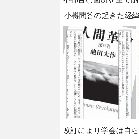
小樽問
答の起きた経
改訂により学会は自ら