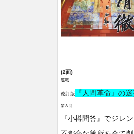
(2面)
連載
『人間革命』の迷
改訂版
第８回
『小樽問答』でジレン
不都合な箇所を全て削