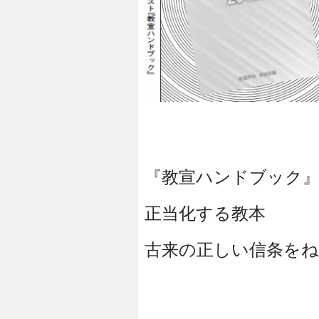
『教宣ハンドブック
正当化する教本
古来の正しい信条をね