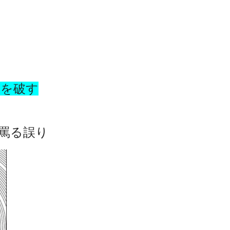
』を破す
罵る誤り