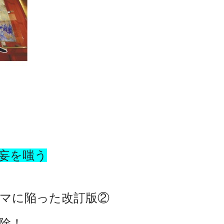
妄を嗤う
マに陥った改訂版②
除！