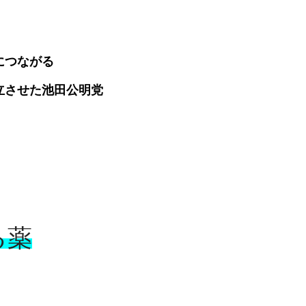
につながる
立させた池田公明党
る薬