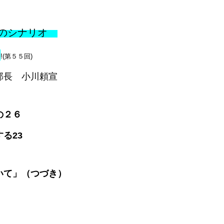
覇のシナリオ
!
!(第５５回)
部長 小川頼宣
の２６
る23
いて」（つづき）