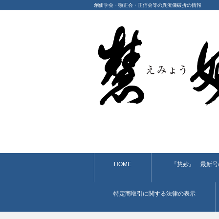
創価学会・顕正会・正信会等の異流儀破折の情報
HOME
『慧妙』 最新号
特定商取引に関する法律の表示