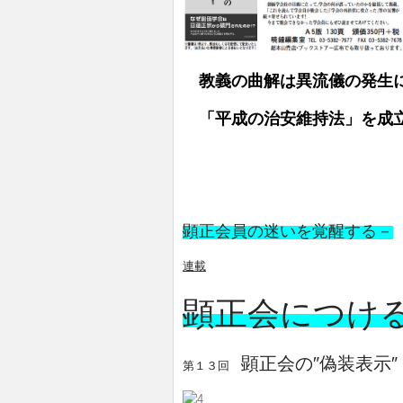
教義の曲解は異流儀の発生
「平成の治安維持法」を成
顕正会員の迷いを覚醒する－
連載
顕正会につけ
顕正会の″偽装表示″
第１３回