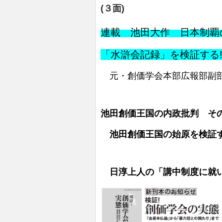
(３面)
連載 池田大作 日本制
「水滸会記録」を検証する
元・創価学会本部広報部副
池田創価王国の内政批判 そ
池田創価王国の始原を検証す
日淳上人の「講中制度に就