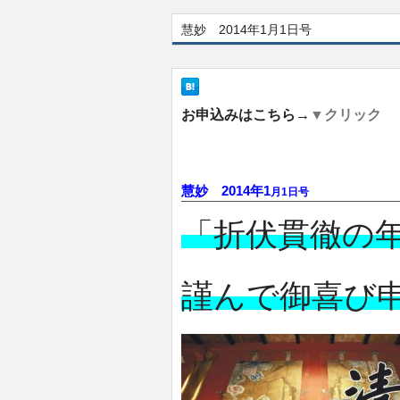
慧妙 2014年1月1日号
お申込みはこちら→
▼クリック
慧妙 2014年1
月1日号
「折伏貫徹の
謹んで御喜び