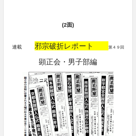
(2面)
邪宗破折レポート
連載
第４９回
顕正会・男子部編