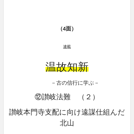
（4面）
連載
温故知新
－古の信行に学ぶ－
⑫讃岐法難 （２
）
讃岐本門寺支配に向け遠謀仕組んだ
北山