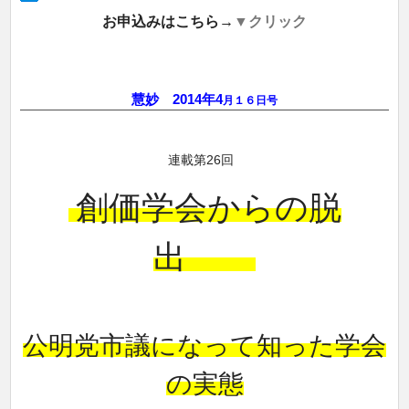
お申込みはこちら→
▼クリック
慧妙 2014年4
月１６日号
連載第26回
創価学会からの脱
出
公明党市議になって知った学会
の実態