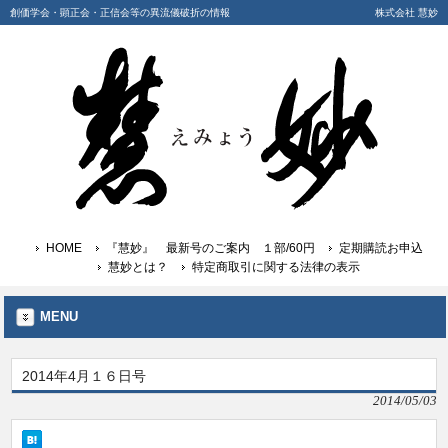
創価学会・顕正会・正信会等の異流儀破折の情報
株式会社 慧妙
HOME
『慧妙』 最新号のご案内 １部/60円
定期購読お申込
慧妙とは？
特定商取引に関する法律の表示
MENU
2014年4月１６日号
2014/05/03