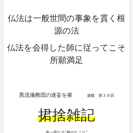
仏法は一般世間の事象を貫く根
源の法
仏法を会得した師に従ってこそ
所願満足
異流儀教団の迷妄を摧
連載 第３９回
捃捨雑記
奇っ怪なる″春のたより″