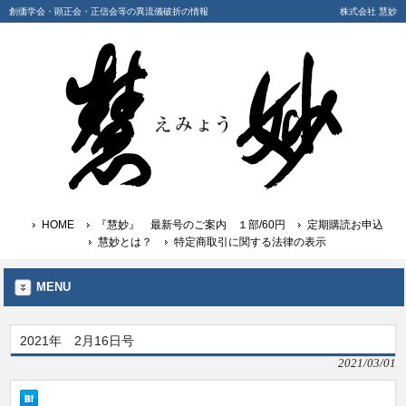
創価学会・顕正会・正信会等の異流儀破折の情報
株式会社 慧妙
HOME
『慧妙』 最新号のご案内 １部/60円
定期購読お申込
慧妙とは？
特定商取引に関する法律の表示
MENU
2021年 2月16日号
2021/03/01