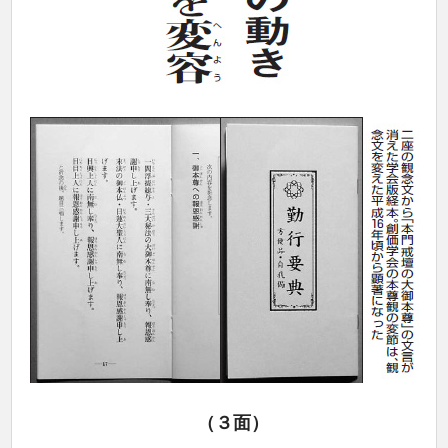
（３
面）