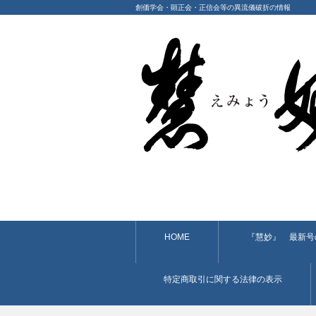
創価学会・顕正会・正信会等の異流儀破折の情報
HOME
『慧妙』 最新号
特定商取引に関する法律の表示