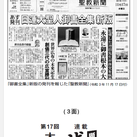
（３
面）