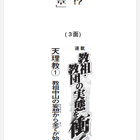
（３
面）