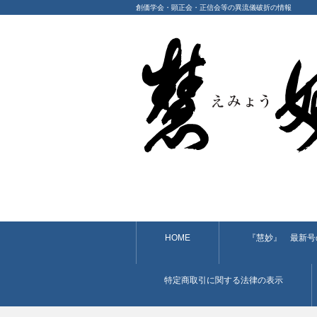
創価学会・顕正会・正信会等の異流儀破折の情報
HOME
『慧妙』 最新号
特定商取引に関する法律の表示