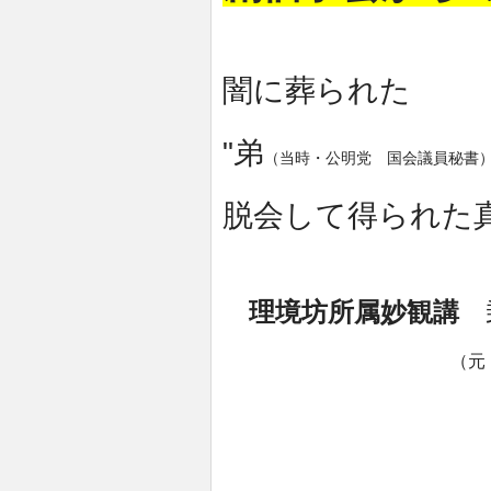
闇に葬られた
"弟
（当時・公明党 国会議員秘書
脱会して得られた
理境坊所属妙観講
（元・学会副本部