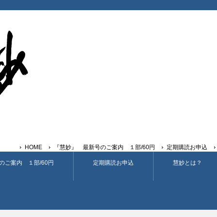
HOME
『慧妙』 最新号のご案内 １部/60円
定期購読お申込
のご案内 １部/60円
定期購読お申込
慧妙とは？