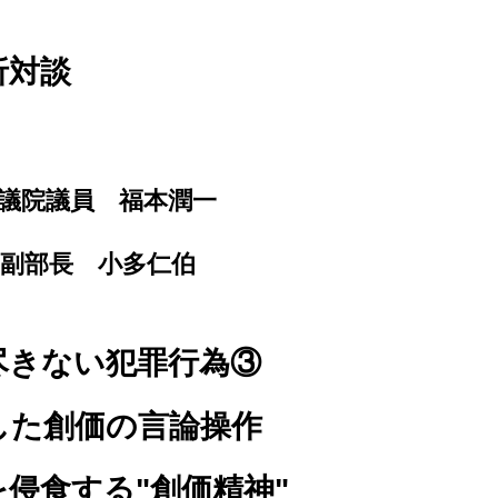
折対談
議院議員 福本潤一
副部長 小多仁伯
きない犯罪行為③
創価の言論操作
食する"創価精神"