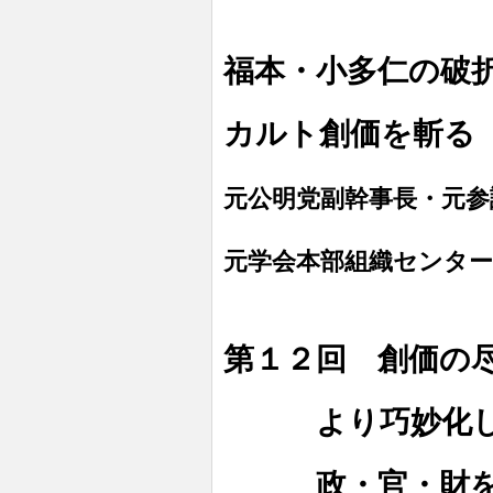
福本・小多仁の破
カルト創価を斬る
元公明党副幹事長・元参
元学会本部組織センター
第１２回
創価の尽
より巧妙化した
政・官・財を侵