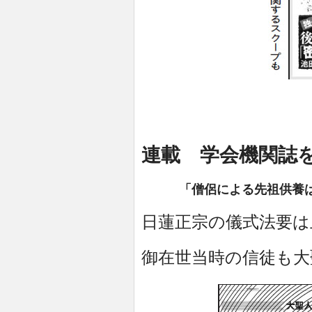
連載 学会機関
「僧侶による先祖供養は
日蓮正宗の儀式法要は
御在世当時の信徒も大