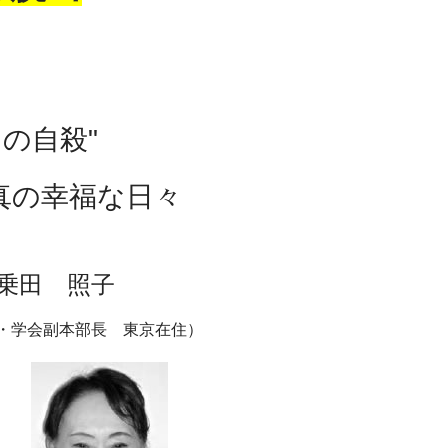
の自殺"
）
真の幸福な日々
乗田
照子
長 東京在住）