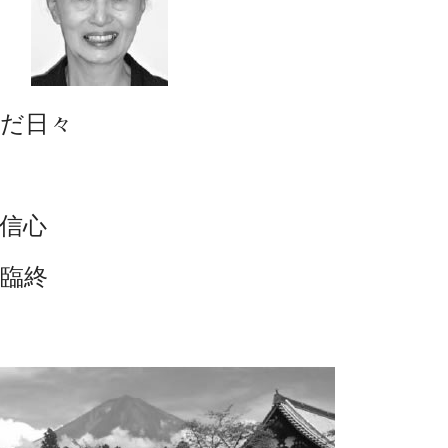
だ日々
信心
臨終