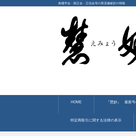
創価学会・顕正会・正信会等の異流儀破折の情報
HOME
『慧妙』 最新号
特定商取引に関する法律の表示