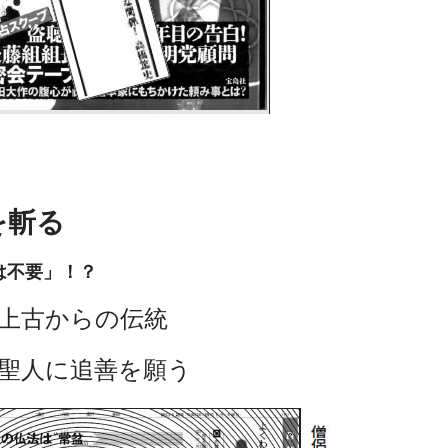
誌を斬る
不要」！？
上古からの伝統
聖人に追善を願う