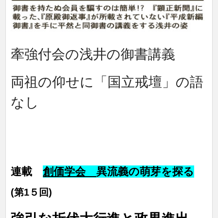
牽強付会の浅井の御書講義
両祖の仰せに「国立戒壇」の語
なし
連載
創価学会
異流義の萌芽を探る
(第1５回)