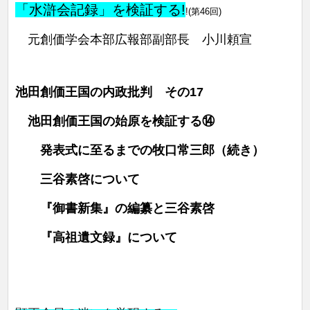
「水滸会記録」を検証する!
!(第46回)
元創価学会本部広報部副部長 小川頼宣
池田創価王国の内政批判 その17
池田創価王国の始原を検証する⑭
発表式に至るまでの牧口常三郎（続き）
三谷素啓について
『御書新集』の編纂と三谷素啓
『高祖遺文録』について