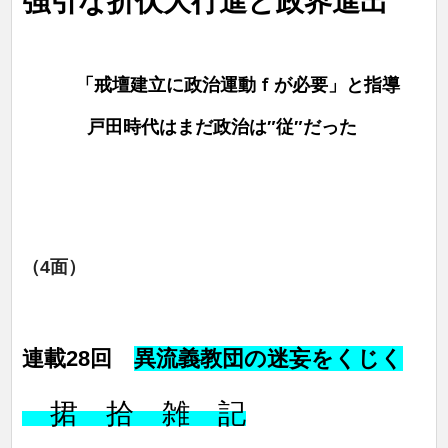
強引な折伏大行進と政界進出
「戒壇建立に政治運動ｆが必要」と指導
戸田時代はまだ政治は″従″だった
（4面）
連載28回
異流義教団の迷妄をくじく
捃
拾 雑 記