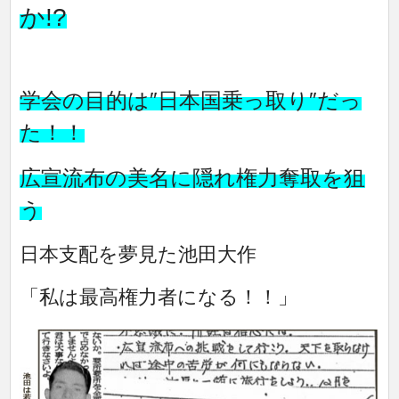
か!?
学会の目的は″日本国乗っ取り″だっ
た！！
広宣流布の美名に隠れ権力奪取を狙
う
日本支配を夢見た池田大作
「私は最高権力者になる！！」