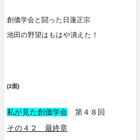
創価学会と闘った日蓮正宗
池田の野望はもはや潰えた！
(2面)
私が見た創価学会
第４８回
その４２ 最終章