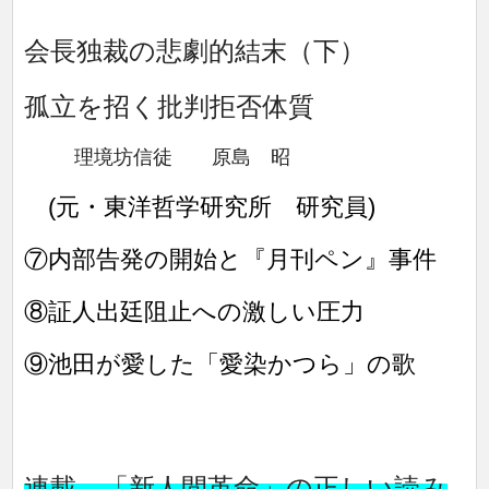
会長独裁の悲劇的結末（下）
孤立を招く批判拒否体質
理境坊信徒 原島 昭
(元・東洋哲学研究所 研究員)
⑦内部告発の開始と『月刊ペン』事件
⑧証人出廷阻止への激しい圧力
⑨池田が愛した「愛染かつら」の歌
連載
「新人間革命」の正しい読み