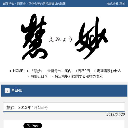
創価学会・顕正会・正信会等の異流儀破折の情報
株式会社 慧妙
HOME
『慧妙』 最新号のご案内 １部/60円
定期購読お申込
慧妙とは？
特定商取引に関する法律の表示
MENU
慧妙 2013年4月1日号
2013/04/20