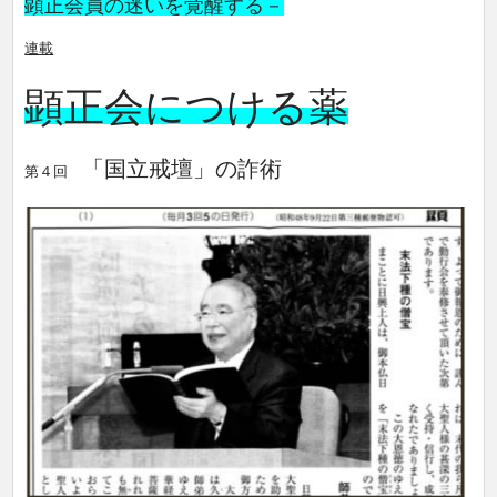
顕正会員の迷いを覚醒する－
連載
顕正会につける薬
「国立戒壇」の詐術
第４回