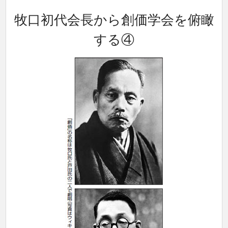
牧口初代会長から創価学会を俯瞰
する④