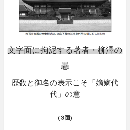
文字面に拘泥する著者・柳澤の
愚
歴数と御名の表示こそ「嫡嫡代
代」の意
(３面)