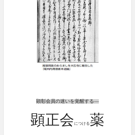
顕彰会員の迷いを覚醒する―
顕正会
薬
につける