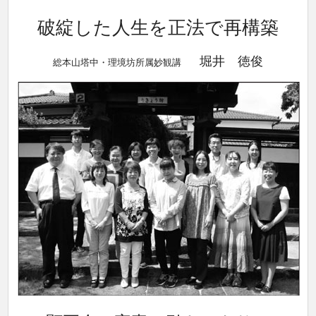
破綻した人生を正法で再構築
堀井 徳俊
総本山塔中・理境坊所属妙観講