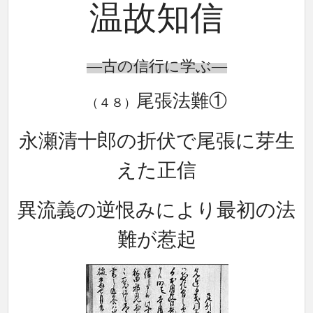
温故知
信
―古の信行に学ぶ―
尾張法難①
（４８）
永瀬清十郎の折伏で尾張に芽生
えた正信
異流義の逆恨みにより最初の法
難が惹起