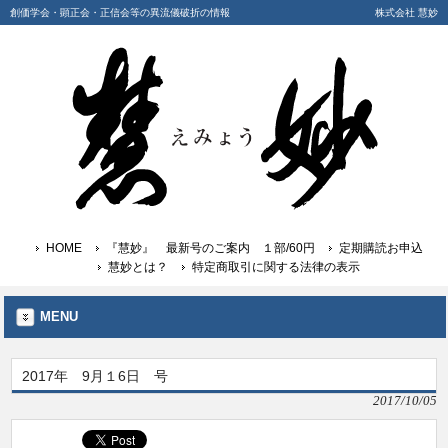
創価学会・顕正会・正信会等の異流儀破折の情報
株式会社 慧妙
HOME
『慧妙』 最新号のご案内 １部/60円
定期購読お申込
慧妙とは？
特定商取引に関する法律の表示
MENU
2017年 9月１6日 号
2017/10/05