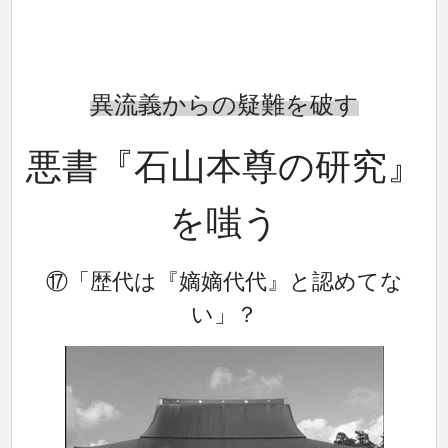
異流義からの疑難を破す
悪書『石山本尊の研究』
を嗤う
⑰「歴代は『嫡嫡代代』と認めてな
い」？