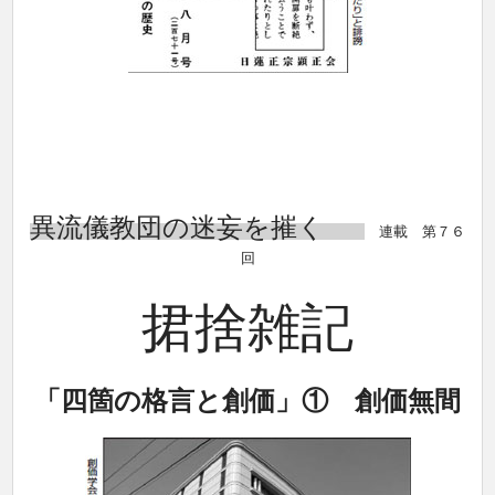
異流儀教団の迷妄を摧く
連載 第７６
回
捃捨雑記
「四箇の格言と創価」① 創価無間