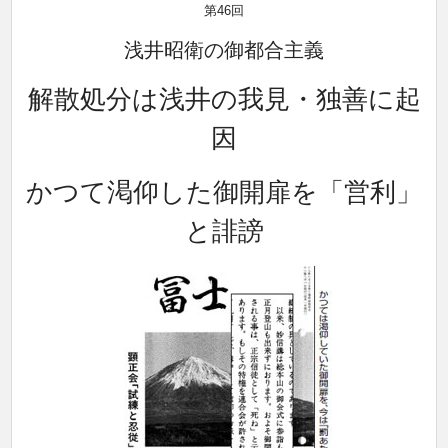
第46回
浅井昭衛の御都合主義
解散処分は浅井の我見・独善に起
因
かつて渇仰した御開扉を「営利」
と誹謗