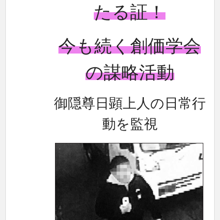
たる証！
今も続く創価学会
の謀略活動
御隠尊日顕上人の日常行
動を監視