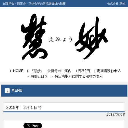
創価学会・顕正会・正信会等の異流儀破折の情報
株式会社 慧妙
HOME
『慧妙』 最新号のご案内 １部/60円
定期購読お申込
慧妙とは？
特定商取引に関する法律の表示
MENU
2018年 3月１日号
2018/03/18