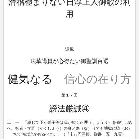
滑稽極まりない日淳上人御歌の利
用
連載
法華講員が心得たい御聖訓百選
健気なる
信心の在り方
第１７回
謗法厳誡④
二十一 「総じて予が弟子等は我が如く正理（しょうり）を修行し給
へ。智者・学匠（がくしょう）の身と為（な）りても地獄に堕（お）
ちて何の詮か有るべき。」（『十八円満抄』御書一五一九頁）