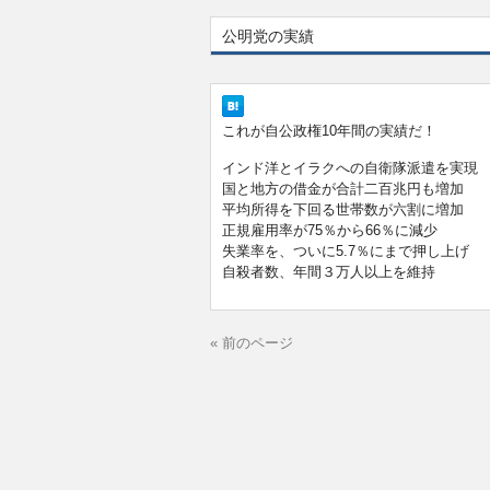
公明党の実績
これが自公政権10年間の実績だ！
インド洋とイラクへの自衛隊派遣を実現
国と地方の借金が合計二百兆円も増加
平均所得を下回る世帯数が六割に増加
正規雇用率が75％から66％に減少
失業率を、ついに5.7％にまで押し上げ
自殺者数、年間３万人以上を維持
« 前のページ