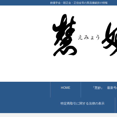
創価学会・顕正会・正信会等の異流儀破折の情報
HOME
『慧妙』 最新号
特定商取引に関する法律の表示