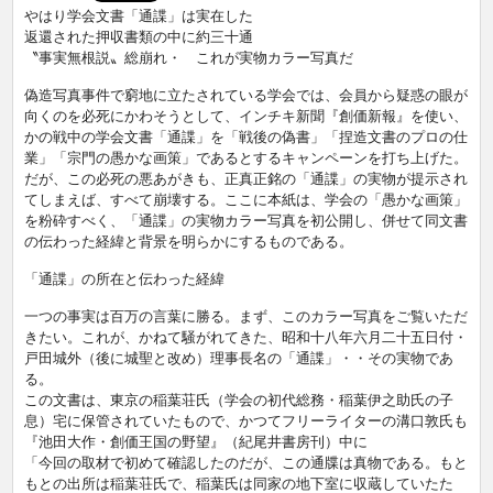
やはり学会文書「通諜」は実在した
返還された押収書類の中に約三十通
〝事実無根説〟総崩れ・ これが実物カラー写真だ
偽造写真事件で窮地に立たされている学会では、会員から疑惑の眼が
向くのを必死にかわそうとして、インチキ新聞『創価新報』を使い、
かの戦中の学会文書「通諜」を「戦後の偽書」「捏造文書のプロの仕
業」「宗門の愚かな画策」であるとするキャンペーンを打ち上げた。
だが、この必死の悪あがきも、正真正銘の「通諜」の実物が提示され
てしまえば、すべて崩壊する。ここに本紙は、学会の「愚かな画策」
を粉砕すべく、「通諜」の実物カラー写真を初公開し、併せて同文書
の伝わった経緯と背景を明らかにするものである。
「通諜」の所在と伝わった経緯
一つの事実は百万の言葉に勝る。まず、このカラー写真をご覧いただ
きたい。これが、かねて騒がれてきた、昭和十八年六月二十五日付・
戸田城外（後に城聖と改め）理事長名の「通諜」・・その実物であ
る。
この文書は、東京の稲葉荘氏（学会の初代総務・稲葉伊之助氏の子
息）宅に保管されていたもので、かつてフリーライターの溝口敦氏も
『池田大作・創価王国の野望』（紀尾井書房刊）中に
「今回の取材で初めて確認したのだが、この通牒は真物である。もと
もとの出所は稲葉荘氏で、稲葉氏は同家の地下室に収蔵していたた