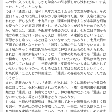
みの中に入っており、しかも学会への引き渡しから洩れた分の中にあ
った、ということになる。
つまり「通諜」は、昭和十八年六月二十五日付で文章が作られ、その
翌日くらいまでに約三十枚がガリ版印刷された後、牧口氏宅に届けら
れたが、折しも六月二十九日には、理事の陣野忠夫らが非常識な罰論
を使ったことが原因で逮捕され、そのゴタツキが起きたためであろう
か、牧口氏は「通諜」を配布する機会のないまま、七月二日早朝から
地方布教に出かけ（おそらく氏は、幹部の一斉逮捕などというほど、
事態がさし迫っているとは思っていなかったであろう）、七月六日の
下田での逮捕となったから、「通諜」は誰の手にも渡らないまま、約
三十枚がそっくり牧口氏宅から官憲に押収されたものと考えられる。
されば、今回の新報がいうような、「獄中の野島を見ても『通諜』は
一切出てこない」「『通諜』が実在していたのなら、野島は当然それ
を供述しているはず」「当時の理事・支部長だった人達にも配られて
いない」等というのも、むしろ状況としては当然のことといえよう。
野島氏以下ほとんどの幹部達は、「通諜」の存在を知らなかったであ
ろうから。
また、新報のいう「もし『通諜』があれば、とくに高齢だった牧口会
長に対しては、保釈も検討されたであろう。（略）尋問調書や裁判書
類には『通諜』は一切出てこないし、押収書類のなかにも『通諜』は
ないのである」等という疑難はどうであろうか。
じつは、当時の特高警察は、先に逮捕してあった陣野氏らを激しく取
り調べ、学会弾圧の罪状を作成した上で、一挙に、牧口氏以下二十一
名の幹部を逮捕に踏み切っている。つまり、学会を潰滅せしめる意志