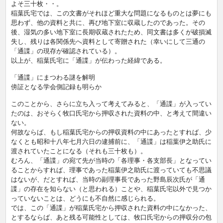
よそ三十枚・・。
稲葉氏宅では、この文書がそれほど重大な問題になるものとは夢にも
思わず、他の資料と共に、再び地下室に収蔵したのであった。その
後、湿気の多い地下室に長期収蔵されたため、同文書は多くが破損滅
失し、残りは各関係先へ資料として寄贈された（幸いにして三通の
「通諜」の現存が確認されている）。
以上が、稲葉氏宅に「通諜」が伝わった経緯である。
「通諜」にまつわる謎を解明
傍証となる学会側記録も明らか
このことから、さらに立ち入って考えてみると、「通諜」が入ってい
たのは、おそらく牧口氏宅から押収された資料の中、と考えて間違い
ない。
何故ならば、もし稲葉氏宅からの押収資料の中にあったとすれば、少
なくとも昭和十八年七月六日の逮捕前に、「通諜」は稲葉伊之助氏に
渡されていたことになる（それも三十枚も）。
むろん、「通諜」の宛て先が当時の「各理事・各支部長」となってい
ることからすれば、理事であった稲葉伊之助氏に渡っていても不思議
はないが、だとすれば、当時の副理事長であった野島辰次氏が「通
諜」の存在を知らない（と思われる）ことや、稲葉氏宅以外で見つか
っていないことは、どうにも不自然に感じられる。
では、この「通諜」が稲葉氏宅から押収された資料の中になかった、
とするならば、あと残る可能性としては、牧口氏宅からの押収分の包