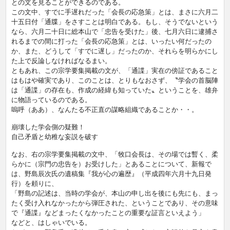
との文を見ることができるのである。
この文中、すでに手遅れだった「会長の応急策」とは、まさに六月二
十五日付「通牒」をさすことは明白である。もし、そうでないという
なら、六月二十日に総本山で「忠告を受けた」後、七月六日に逮捕さ
れるまでの間に打った「会長の応急策」とは、いったい何だったの
か、また、どうして「すでに遅し」だったのか、それらを明らかにし
た上で反論しなければなるまい。
ともあれ、この宗学要集掲載の文が、「通諜」実在の傍証であること
はもはや確実であり、このことは、とりもなおさず、〝学会の首脳陣
は「通諜」の存在も、作成の経緯も知っていた〟ということを、雄弁
に物語っているのである。
嗚呼（ああ）、なんたる不正直の謀略組織であることか・・。
崩壊した学会側の疑難！
自己矛盾と幼稚な妄説を破す
なお、右の宗学要集掲載の文中、「牧口会長は、その場では暫く、柔
らかに（宗門の忠告を）お受けした」とあることについて、新報で
は、野島辰次氏の遺稿集『我が心の遍歴』（平成四年六月十九日発
行）を頼りに、
「野島の記述は、当時の学会が、本山の申し出を後にも先にも、まっ
たく受け入れなかったから弾圧された、ということであり、その意味
で『通諜』などまったくなかったことの重要な証言といえよう」
などと、はしゃいでいる。