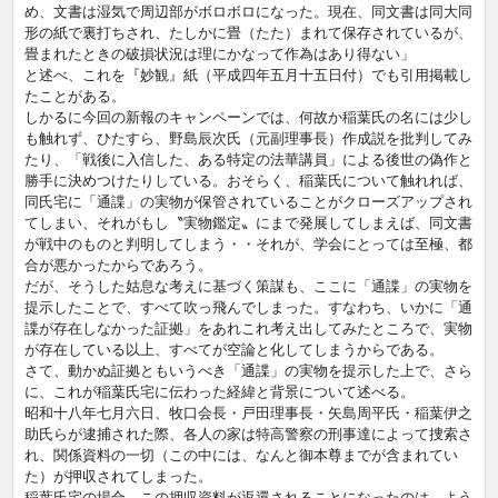
め、文書は湿気で周辺部がボロボロになった。現在、同文書は同大同
形の紙で裏打ちされ、たしかに畳（たた）まれて保存されているが、
畳まれたときの破損状況は理にかなって作為はあり得ない」
と述べ、これを『妙観』紙（平成四年五月十五日付）でも引用掲載し
たことがある。
しかるに今回の新報のキャンペーンでは、何故か稲葉氏の名には少し
も触れず、ひたすら、野島辰次氏（元副理事長）作成説を批判してみ
たり、「戦後に入信した、ある特定の法華講員」による後世の偽作と
勝手に決めつけたりしている。おそらく、稲葉氏について触れれば、
同氏宅に「通諜」の実物が保管されていることがクローズアップされ
てしまい、それがもし〝実物鑑定〟にまで発展してしまえば、同文書
が戦中のものと判明してしまう・・それが、学会にとっては至極、都
合が悪かったからであろう。
だが、そうした姑息な考えに基づく策謀も、ここに「通諜」の実物を
提示したことで、すべて吹っ飛んでしまった。すなわち、いかに「通
諜が存在しなかった証拠」をあれこれ考え出してみたところで、実物
が存在している以上、すべてが空論と化してしまうからである。
さて、動かぬ証拠ともいうべき「通諜」の実物を提示した上で、さら
に、これが稲葉氏宅に伝わった経緯と背景について述べる。
昭和十八年七月六日、牧口会長・戸田理事長・矢島周平氏・稲葉伊之
助氏らが逮捕された際、各人の家は特高警察の刑事達によって捜索さ
れ、関係資料の一切（この中には、なんと御本尊までが含まれてい
た）が押収されてしまった。
稲葉氏宅の場合、この押収資料が返還されることになったのは、よう