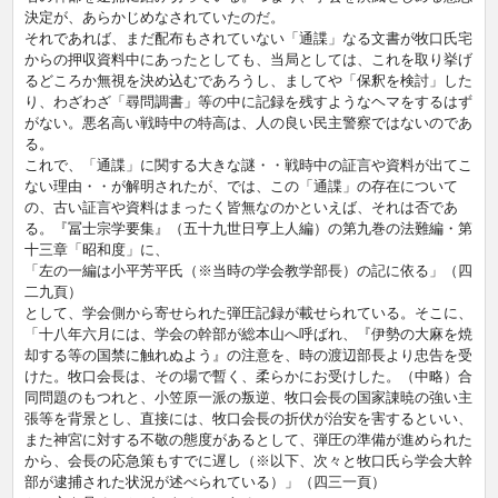
決定が、あらかじめなされていたのだ。
それであれば、まだ配布もされていない「通諜」なる文書が牧口氏宅
からの押収資料中にあったとしても、当局としては、これを取り挙げ
るどころか無視を決め込むであろうし、ましてや「保釈を検討」した
り、わざわざ「尋問調書」等の中に記録を残すようなヘマをするはず
がない。悪名高い戦時中の特高は、人の良い民主警察ではないのであ
る。
これで、「通諜」に関する大きな謎・・戦時中の証言や資料が出てこ
ない理由・・が解明されたが、では、この「通諜」の存在について
の、古い証言や資料はまったく皆無なのかといえば、それは否であ
る。『冨士宗学要集』（五十九世日亨上人編）の第九巻の法難編・第
十三章「昭和度」に、
「左の一編は小平芳平氏（※当時の学会教学部長）の記に依る」（四
二九頁）
として、学会側から寄せられた弾圧記録が載せられている。そこに、
「十八年六月には、学会の幹部が総本山へ呼ばれ、『伊勢の大麻を焼
却する等の国禁に触れぬよう』の注意を、時の渡辺部長より忠告を受
けた。牧口会長は、その場で暫く、柔らかにお受けした。（中略）合
同問題のもつれと、小笠原一派の叛逆、牧口会長の国家諌暁の強い主
張等を背景とし、直接には、牧口会長の折伏が治安を害するといい、
また神宮に対する不敬の態度があるとして、弾圧の準備が進められた
から、会長の応急策もすでに遅し（※以下、次々と牧口氏ら学会大幹
部が逮捕された状況が述べられている）」（四三一頁）