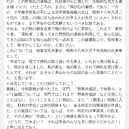
だが、この野島氏の遺稿は、氏自身の心に感じた、主観的な見方を書
き綴（つづ）ったところの、まさに『我が心の遍歴』であり、一方
の、小平教学部長の手による宗学要集掲載の文は、昭和十八年六月二
十日の「忠告」の場に立ち合われた日亨上人が允可（いんか）された
ものであり、また学会の公式見解ともいうべき記録である。
それを、その時の都合次第で猫の目のように変節し、これまで「裏切
り者」「退転者」と罵ってきた野島氏の遺稿を利用して、自ら公認し
てきた記録の方を知らぬ顔で引っ込める、この破廉恥ぶり。信仰者と
して、恥ずかしくないのか、と言いたい。
これについては、稲葉荘氏夫妻が、昭和十八年六月下旬当時の出来事
として、
「学会では、慌てて神札の取り扱い方を変え、いちおう受け取るよ
う、指示を流しました。私の家も、他の家も、それで神札を受け取っ
たんです。それが、おそらく本山からのお話のあった直後のことだっ
た、と思います」
と証言していることだけ紹介しておこう。
最後に、今回新報が述べたてた「宗門、『野島作成説』で命取り」と
いう論調については、宗門ではこれまで「野島作成説」など主張した
ことはない、ということをここに明記し、また「（通諜は）戦後に入
信し、戦前の学会とは何の関係もない、ある特定の法華講員が作成し
た」との妄説については、ならば、その「特定の法華講員」の氏名
と、その人物が「作成した」という根拠を責任をもって明示せよ、
（どうだ、できまい？ それは学会のムリな言い掛かりだからだ！）
と申し伝えておく。