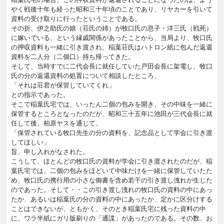
やく戦後十年も経った昭和三十年頃のことであり、リヤカーを引いて
資料の受け取りに行ったということである。
その折、伊之助氏の娘（荘氏の姉）が牧口氏の息子・洋三氏（戦死）
に嫁いでいる、という縁戚関係があったことから、当局より、牧口氏
の押収資料も一緒に引き渡され、稲葉荘氏はハトロン紙に包んだ返還
資料を二人分（二個口）持ち帰ってきた。
そして、当時すでに二代会長に就任していた戸田会長に架電し、牧口
氏の分の返還資料の処置について相談したところ、
「それは荘君が保管していてくれ」
との指示であった。
そこで稲葉氏宅では、いったん二個の包みを開き、その中味を一緒に
保管するところとなったのだが、昭和三十五年に池田が三代会長に就
任して後、柏原ヤスを通じて、
「保管されている牧口先生の分の資料を、記念品として学会に引き渡
してほしい」
旨、申し入れがなされた。
こうして、ほとんどの牧口氏の資料が学会に引き渡されたのだが、稲
葉氏宅では、二個の包みをほどいて中味だけを一緒に保管していたた
め、牧口氏の携行用の小さな御書を含め若干の引き渡し洩れが生じた
のであった。そして・・この引き渡し洩れの牧口氏の資料の中にあっ
たか、あるいは稲葉氏の分の資料の中にあったか、定かに区分けする
ことはできないが、ともかく、そのとき稲葉氏宅に残った資料の中
に、ワラ半紙にガリ版刷りの「通諜」があったのである。その数、お