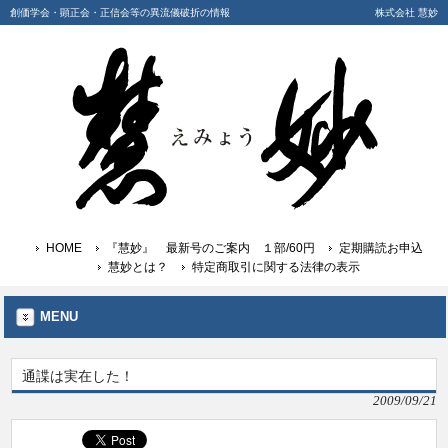
創価学会・顕正会・正信会等の異流儀破折の情報
株式会社 慧妙
HOME
『慧妙』 最新号のご案内 １部/60円
定期購読お申込
慧妙とは？
特定商取引に関する法律の表示
MENU
通諜は実在した！
2009/09/21