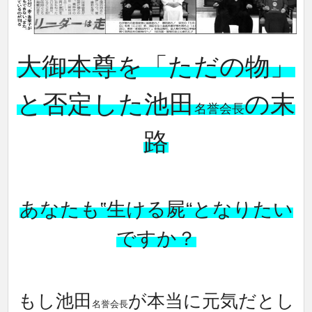
大御本尊を「ただの物」
と否定した池田
の末
名誉会長
路
あなたも‟生ける屍“となりたい
ですか？
もし池田
が本当に元気だとし
名誉会長