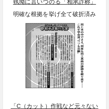
執拗に言いつのる「相承詐称」
明確な根拠を挙げ全て破折済み
「C（カット）作戦など元々ない