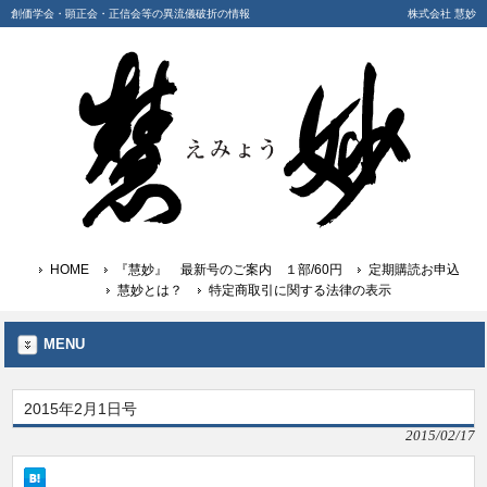
創価学会・顕正会・正信会等の異流儀破折の情報
株式会社 慧妙
HOME
『慧妙』 最新号のご案内 １部/60円
定期購読お申込
慧妙とは？
特定商取引に関する法律の表示
MENU
2015年2月1日号
2015/02/17