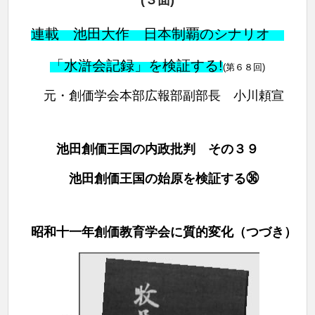
連載 池田大作 日本制覇のシナリオ
「水滸会記録」を検証する!
(第６８
回)
元・創価学会本部広報部副部長 小川頼宣
池田創価王国の内政批判 その３９
池田創価王国の始原を検証する㊱
昭和十一年創価教育学会に質的変化（つづき）