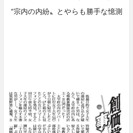
″宗内の内紛〟とやらも勝手な憶測