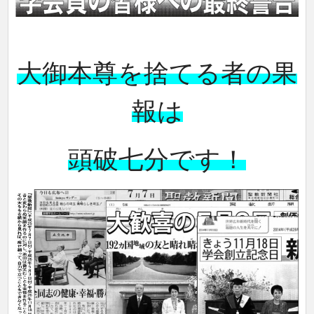
大御本尊を捨てる者の果
報は
頭破七分です！