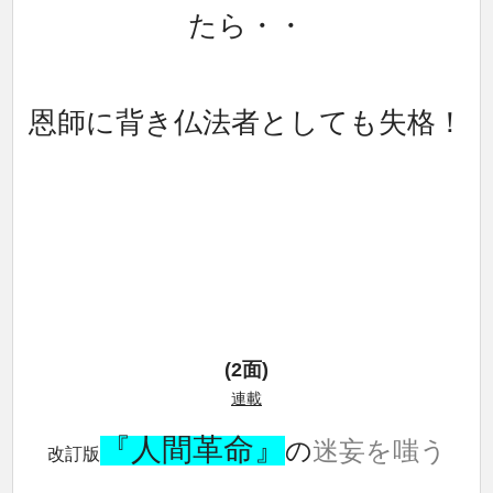
たら・・
恩師に背き仏法者としても失格！
(2面)
連載
『人間革命』
の
迷妄を嗤う
改訂版