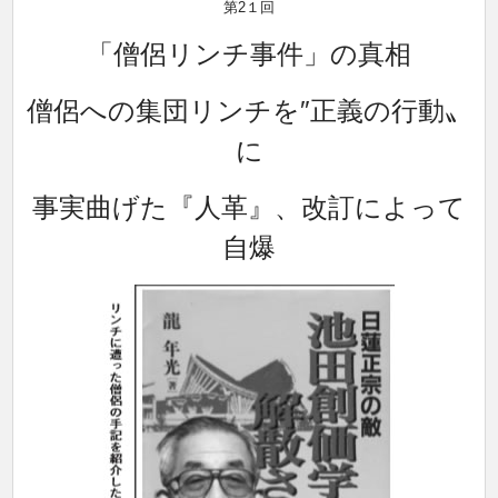
第2１回
「僧侶リンチ事件」の真相
僧侶への集団リンチを″正義の行動〟
に
事実曲げた『人革』、改訂によって
自爆