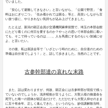
ていました。
「安心して避難してきなさい」と言いながら、「公園で野営」「食
料はおにぎり二つ」「住み着かれては困る」等と、高笑いしながら言
い放つ姿に、やりきれない気持ちが込み上げてきました。
たとえば、新潟の顕正会員が交通機関麻痺状態で、埼玉の本部会館
にたどり着くのに何日を要するのか？やっとの思いで本部会館に着い
ても、そこで待っているのは……。人を馬鹿にするのもいい加減にせ
よ、と言いたい。
その後、私は座談会等で「いざという時のために、自分達のための
準備は自分達でしよう！」と、話して歩きました。当然のことです。
古参幹部達の哀れな末路
また、話は変わりますが、何故、顕正会には古参幹部が現役で残っ
ていないのでしょうか。浅井昭衛が言うように、大聖人様の御遺命を
死守した唯一の団体が顕正会だけで、ただひたすら大聖人仰せのまま
に五十有余年、正しく進んできた、というのなら、妙信講解散当時、