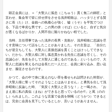
顕正会員には、＝「大聖人に弧忠（こちゅう）貫く無二の師匠」と
言わせ、集会等で皆に伏せ拝をさせる浅井昭衛は、ハッタリとずる賢
さに長（た）け、金銭への執着心が強く、嘘（うそ）を平気でつけ
る、下品で卑劣な男です。この男の傍（そば）にいると、自ずと気分
が悪くなるばかりか、人間不信に陥りかねない程でした。
当時、主任理事であった浅井の長男・克衛が、浅井昭衛に忠誠を尽
くす意味について話をしたことがありました。その主旨は、「自分た
ちが逆立ちしても、大聖人に直接忠誠を貫くことはけっしてできな
い。だから、大聖人様に対し弧忠貫かれる先生に忠誠を尽くし、その
忠誠心が、先生を介して大聖人に通じるのである」というもので、大
聖人に忠誠を誓えるのは会長ただ一人だと、会員に刷り込み、思い込
ませ、服従させるのです。
かつて、会の中で身に覚えのない罪を着せられ詰問された幹部が、
「大聖人様に誓ってそのようなことはありません」と勇気を出して浅
井昭衛に反論した時、「気安く大聖人と言うな！」と一喝され、「お
まえ達に私の真似（まね）ができると思っているのか!!」と罵（のの
し）られました。このような言葉で会員を恫喝（どうかつ）できると
は、完全に会員を見下しているとしか、言いようがありません。