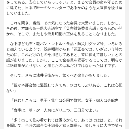
をしてある。安心していらっしゃい」と、まるで会員の命を守るため
に建てた、日本で唯一のシェルターであるかのような大宣伝を繰り返
していました。
これを聞き、当然、その気になった会員は大勢いました。しかし、
その後、本部会館一階大会議室で「災害対策委員会議」なるものが開
かれ、そこで、またもや浅井昭衛の正体を見ることになりました。
なるほど毛布・乾パン・レトルト食品・防災用グッズ等、いろいろ
と揃えているようで、浅井昭衛からも「顕正会では、いざという時の
ために、これだけのものを用意してあると、皆に伝えてほしい」との
話がありました。しかし、ここで全会員を収容するにしては、明らか
に絶対量が足りない、と感じたのは私だけではなかったはずです。
そして、さらに浅井昭衛から、驚くべき発言がありました。
「皆が本部会館に避難してきても、水はたっぷりある。これは心配
ない」
「休むところは、男子・壮年は公園で野営。女子・婦人は会館内」
「食事は、朝・夕一人おにぎり二つ。三日分でよい」
「多く出して住み着かれては困るからな。あっはははは」と。それ
を聞いて、当時の総合女子部長と婦人部長も、楽しそうに大声で笑っ