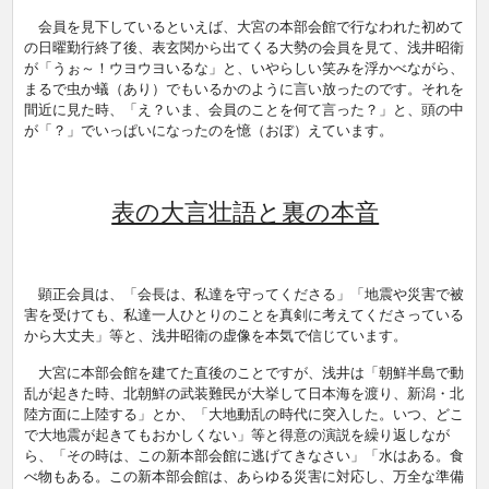
会員を見下しているといえば、大宮の本部会館で行なわれた初めて
の日曜勤行終了後、表玄関から出てくる大勢の会員を見て、浅井昭衛
が「うぉ～！ウヨウヨいるな」と、いやらしい笑みを浮かべながら、
まるで虫か蟻（あり）でもいるかのように言い放ったのです。それを
間近に見た時、「え？いま、会員のことを何て言った？」と、頭の中
が「？」でいっぱいになったのを憶（おぼ）えています。
表の大言壮語と裏の本音
顕正会員は、「会長は、私達を守ってくださる」「地震や災害で被
害を受けても、私達一人ひとりのことを真剣に考えてくださっている
から大丈夫」等と、浅井昭衛の虚像を本気で信じています。
大宮に本部会館を建てた直後のことですが、浅井は「朝鮮半島で動
乱が起きた時、北朝鮮の武装難民が大挙して日本海を渡り、新潟・北
陸方面に上陸する」とか、「大地動乱の時代に突入した。いつ、どこ
で大地震が起きてもおかしくない」等と得意の演説を繰り返しなが
ら、「その時は、この新本部会館に逃げてきなさい」「水はある。食
べ物もある。この新本部会館は、あらゆる災害に対応し、万全な準備