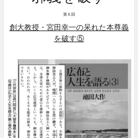
第６回
創大教授・宮田幸一の呆れた本尊義
を破す⑤