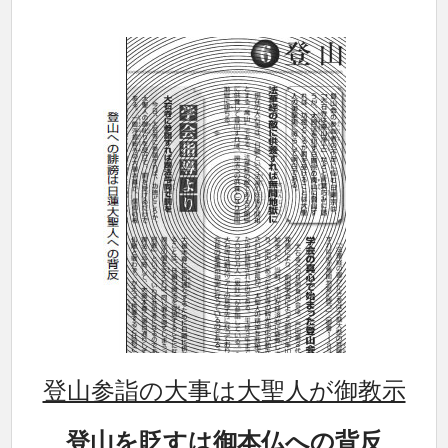
登山参詣の大事は大聖人が御教示
登山を貶すは御本仏への背反