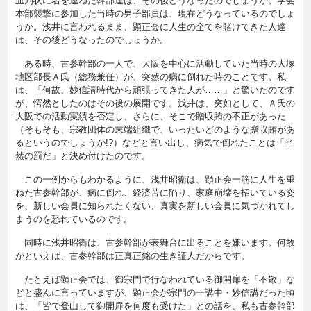
血判状に名を連ねた幹部達は、その後どうなったのでしょうか。学会
本部襲撃に参加した当時の男子部員は、現在どうなっているのでしょ
うか。浅井に言われるまま、顕正会に人生の全てを賭けてきた人達
は、その後どうなったのでしょうか。
ある時、古参幹部の一人で、大阪を中心に活動していた当時の大塚
地区部長Ａ氏（総務兼任）が、突然の病に倒れた時のことです。私
は、「何故、妙信講時代から頑張ってきた人が……」と驚いたのです
が、愕然としたのはその後の展開です。浅井は、突如として、Ａ氏の
大阪での活動実績を否定し、さらに、そこで贈収賄の不正があった
（そもそも、宗教団体の末端組織で、いったいどのような贈収賄があ
るというのでしょうか!?）などと言い出し、病気で倒れたことは「当
然の罰だ」と決め付けたのです。
この一例からもわかるように、浅井昭衛は、顕正会一筋に人生を重
ねた古参幹部が、病に倒れ、経済苦に陥り、家庭崩壊を招いている姿
を、新しい会員に知られたくない、真実を新しい会員に気づかれてし
まうのを恐れているのです。
同時に浅井昭衛は、古参幹部が表舞台に出ることを嫌います。何故
かといえば、古参幹部は正真正銘の生き証人だからです。
たとえば顕正会では、御宗門で行なわれている御開扉を「不敬」な
どと盛んに言っていますが、顕正会が宗門の一講中・妙信講だった頃
は、「皆で登山して御開扉を何度も受けた」との話を、私も古参幹部