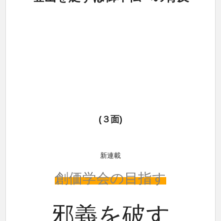
(３面)
新連載
創価学会の目指す
邪義を破す