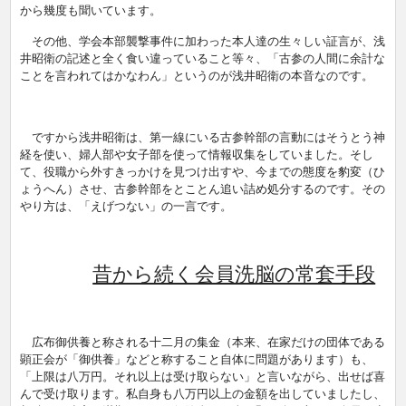
から幾度も聞いています。
その他、学会本部襲撃事件に加わった本人達の生々しい証言が、浅
井昭衛の記述と全く食い違っていること等々、「古参の人間に余計な
ことを言われてはかなわん」というのが浅井昭衛の本音なのです。
ですから浅井昭衛は、第一線にいる古参幹部の言動にはそうとう神
経を使い、婦人部や女子部を使って情報収集をしていました。そし
て、役職から外すきっかけを見つけ出すや、今までの態度を豹変（ひ
ょうへん）させ、古参幹部をとことん追い詰め処分するのです。その
やり方は、「えげつない」の一言です。
昔から続く会員洗脳の常套手段
広布御供養と称される十二月の集金（本来、在家だけの団体である
顕正会が「御供養」などと称すること自体に問題があります）も、
「上限は八万円。それ以上は受け取らない」と言いながら、出せば喜
んで受け取ります。私自身も八万円以上の金額を出していましたし、