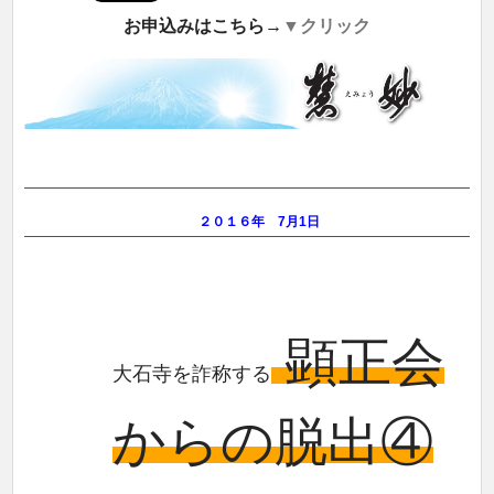
お申込みはこちら→
▼クリック
２０１６年 7月1日
顕正会
大石寺を
詐称する
からの脱出④