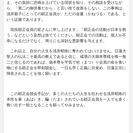
え、その負担に悲鳴を上げている現状を知り、その相談を受けなが
ら、「第二の御供養だから」と言い捨て改善をしない。この事例は、
浅井親子にとっての顕正会員が、ただの金蔓（かねづる）である、と
いう証拠であります。
現役顕正会員の皆さんに申し上げます。「顕正会の活動が日本を救
う」などという妄想は捨ててください。顕正会での活動は、個人が不
幸になるだけでなく、周りにも深刻な悪影響を与えます。
これ以上、自分の人生を浅井昭衛に奪われてはいけません。日蓮大
聖人の仏法こそ最高の教えであると信じ、戒壇の大御本尊様を唯一無
二と信じるのであれば、偽本尊を平気で祀（まつ）り会員の命を食い
物にする顕正会を即刻脱会し、一日も早く正義に目覚め、日蓮正宗に
帰依されることを強く願います。
この顕正会脱会手記が、多くの人たちの人生を狂わせる浅井昭衛の
本性を暴（あば）き、騙（だま）されている顕正会員を一人でも多く
救い出す一助となることを願ってやみません。