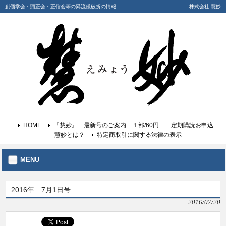
創価学会・顕正会・正信会等の異流儀破折の情報
株式会社 慧妙
HOME
『慧妙』 最新号のご案内 １部/60円
定期購読お申込
慧妙とは？
特定商取引に関する法律の表示
MENU
2016年 7月1日号
2016/07/20