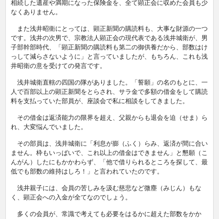
相続した遺産や満期になった保険金を、全て顕正会に収めた会員も少
なくありません。
また浅井昭衛にとっては、顕正新聞の購読料も、大事な財源の一つ
です。浅井の次男で、宗教法人顕正会の現代表である浅井城衛が、男
子部幹部時代、「顕正新聞の購読料も第二の御供養だから、部数はけ
っして減らさないように」と言っていましたが、もちろん、これも浅
井昭衛の意を受けての発言です。
浅井城衛直轄の四国の隊がありました。「誓願」の名のもとに、一
人で百部以上の顕正新聞をとらされ、サラ金で多額の借金をして購読
料を支払っていた部員が、座談会で私に相談をしてきました。
その借金は返済能力の限界を超え、父親からも退会を迫（せま）ら
れ、大変悩んでいました。
その部員は、浅井城衛に「利息が膨（ふく）らみ、返済が間に合い
ません。枠もいっぱいで、これ以上の借金はできません」と懇願（こ
んがん）したにもかかわらず、「他で借りられるところを探して、最
低でも部数の維持はしろ！」と言われていたのです。
浅井親子には、会員の苦しみを汲む慈悲など微塵（みじん）もな
く、顕正会への入金が全てなのでしょう。
多くの会員が、常識で考えても必要をはるかに超えた部数をかか