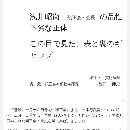
浅井昭衛
の品性
顕正会・会長
下劣な正体
この目で見た、表と裏のギ
ャップ
塔中・百貫坊法華
石井 伸之
講 元・顕正会本部壮年部長
『慧妙』一月十六日号で、顕正会によるニセ本尊乱発について述
べ、二月一日号では、歪曲（わいきょく）と捏造（ねつぞう）で塗り
固められた顕正会の歴史を暴（あば）きました。