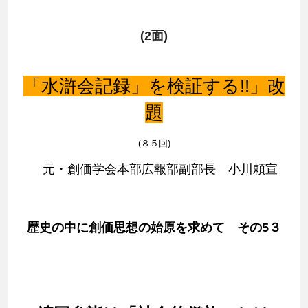
(2面)
「水滸会記録」を検証する!!」改
題
(８５
回)
元・創価学会本部広報部副部長 小川頼宣
歴史の中に創価思想の始原を求めて その5３