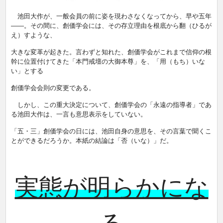
池田大作が、一般会員の前に姿を現わさなくなってから、早や五年
――。その間に、創価学会には、その存立理由を根底から翻（ひるが
え）すような、
大きな変革が起きた。言わずと知れた、創価学会がこれまで信仰の根
幹に位置付けてきた「本門戒壇の大御本尊」を、「用（もち）いな
い」とする
創価学会会則の変更である。
しかし、この重大決定について、創価学会の「永遠の指導者」であ
る池田大作は、一言も意思表示をしていない。
「五・三」創価学会の日には、池田自身の意思を、その言葉で聞くこ
とができるだろうか。本紙の結論は「否（いな）」だ。
実態が明らかにな