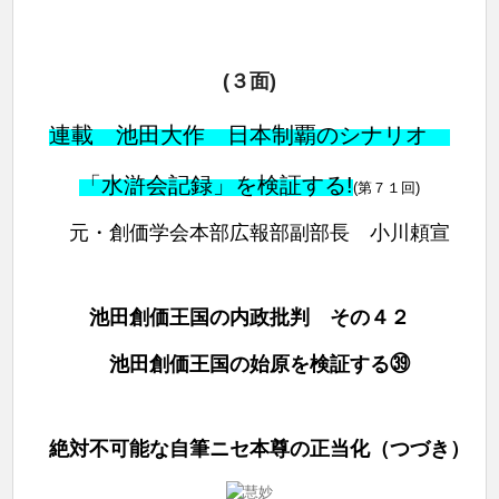
(３面)
連載 池田大作 日本制覇のシナリオ
「水滸会記録」を検証する!
(第７１
回)
元・創価学会本部広報部副部長 小川頼宣
池田創価王国の内政批判 その４２
池田創価王国の始原を検証する㊴
絶対不可能な自筆ニセ本尊の正当化（つづき）