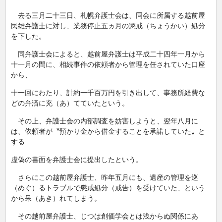
去る三月二十三日、札幌弁護士会は、同会に所属する越前屋
民雄弁護士に対し、業務停止五ヵ月の懲戒（ちょうかい）処分
を下した。
同弁護士会によると、越前屋弁護士は平成二十四年一月から
十一月の間に、相続事件の依頼者から管理を任されていた口座
から、
十一回にわたり、計約一千百万円を引き出して、事務所経費な
どの弁済に充（あ）てていたという。
その上、弁護士会の内部調査を妨害しようと、翌年八月に
は、依頼者が〝預かり金から借金することを承諾していた〟と
する
虚偽の書面を弁護士会に提出したという。
さらにこの越前屋弁護士、昨年五月にも、遺産の管理を巡
（めぐ）るトラブルで懲戒処分（戒告）を受けていた、という
から呆（あき）れてしまう。
その越前屋弁護士、じつは創価学会とは浅からぬ関係にあ