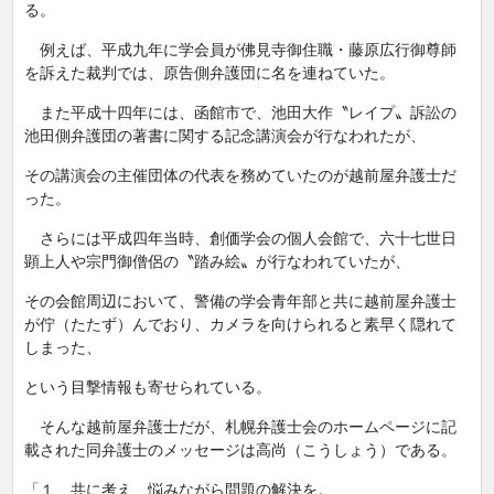
る。
例えば、平成九年に学会員が佛見寺御住職・藤原広行御尊師
を訴えた裁判では、原告側弁護団に名を連ねていた。
また平成十四年には、函館市で、池田大作〝レイプ〟訴訟の
池田側弁護団の著書に関する記念講演会が行なわれたが、
その講演会の主催団体の代表を務めていたのが越前屋弁護士だ
った。
さらには平成四年当時、創価学会の個人会館で、六十七世日
顕上人や宗門御僧侶の〝踏み絵〟が行なわれていたが、
その会館周辺において、警備の学会青年部と共に越前屋弁護士
が佇（たたず）んでおり、カメラを向けられると素早く隠れて
しまった、
という目撃情報も寄せられている。
そんな越前屋弁護士だが、札幌弁護士会のホームページに記
載された同弁護士のメッセージは高尚（こうしょう）である。
「１、共に考え、悩みながら問題の解決を。