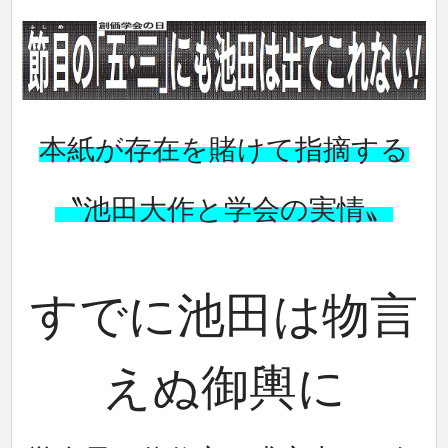
本紙が存在を賭けて指摘する
〝池田大作と学会の実情〟
すでに池田は物言
えぬ御輿に