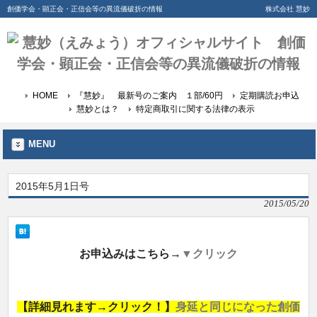
創価学会・顕正会・正信会等の異流儀破折の情報
株式会社 慧妙
HOME
『慧妙』 最新号のご案内 １部/60円
定期購読お申込
慧妙とは？
特定商取引に関する法律の表示
MENU
2015年5月1日号
2015/05/20
お申込みはこちら→
▼クリック
【詳細見れます→クリック！】
身延と同じになった創価