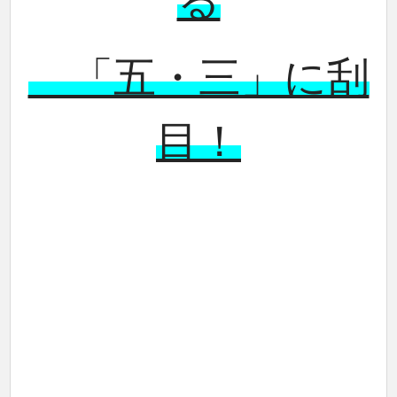
る
「五・三」に刮
目！