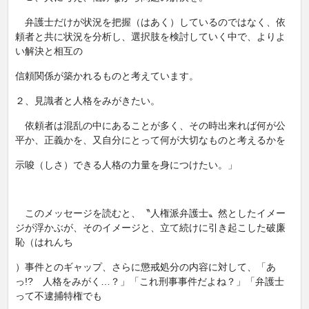
弁護士だけが状況を把握（はあく）しているのではなく、依
頼者と共に状況を分析し、選択肢を検討していく中で、よりよ
い解決と相互の
信頼関係が築かれるものと考えています。
２、見識者と人格をみがきたい。
依頼者は混乱の中にあることが多く、その時出来れば何が公
平か、正義かを、又自分にとって何が大切なものと考えるかを
示唆（しさ）できる人格の力量を身につけたい。」
このメッセージを読むと、〝人権派弁護士〟然としたイメー
ジが浮かぶが、そのイメージと、立て続けに引き起こした破廉
恥（はれんち
）事件とのギャップ、さらに懲戒処分の内容に対して、「あ
っ!? 人格をみがく…？」「これ刑事事件だよね？」「弁護士
って不逮捕特権でも