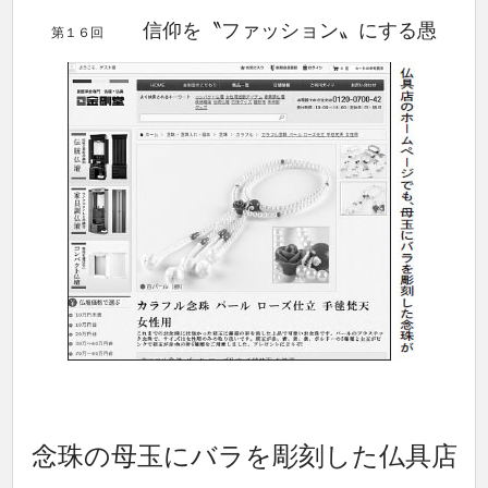
信仰を〝ファッション〟にする愚
第１６回
念珠の母玉にバラを彫刻した仏具店