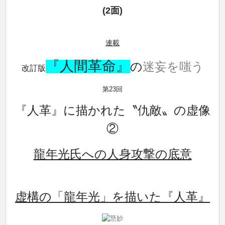
(2面)
連載
『人間革命』
の
迷妄を嗤う
改訂版
第23回
『人革』に描かれた〝仇敵〟の虚像
②
龍年光氏への人身攻撃の底意
虚構の「龍年光」を描いた
『人革』